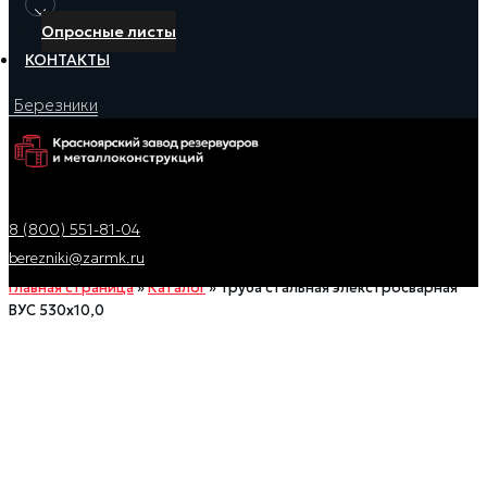
Опросные листы
КОНТАКТЫ
Березники
8 (800) 551-81-04
berezniki@zarmk.ru
Главная страница
»
Каталог
»
Труба стальная элекстросварная
ВУС 530х10,0