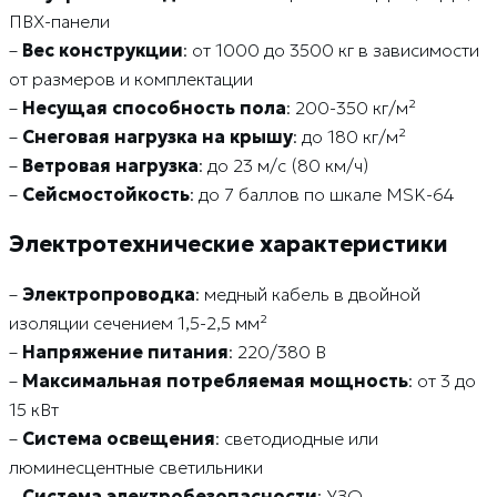
ПВХ-панели
–
Вес конструкции
: от 1000 до 3500 кг в зависимости
от размеров и комплектации
–
Несущая способность пола
: 200-350 кг/м²
–
Снеговая нагрузка на крышу
: до 180 кг/м²
–
Ветровая нагрузка
: до 23 м/с (80 км/ч)
–
Сейсмостойкость
: до 7 баллов по шкале MSK-64
Электротехнические характеристики
–
Электропроводка
: медный кабель в двойной
изоляции сечением 1,5-2,5 мм²
–
Напряжение питания
: 220/380 В
–
Максимальная потребляемая мощность
: от 3 до
15 кВт
–
Система освещения
: светодиодные или
люминесцентные светильники
–
Система электробезопасности
: УЗО,