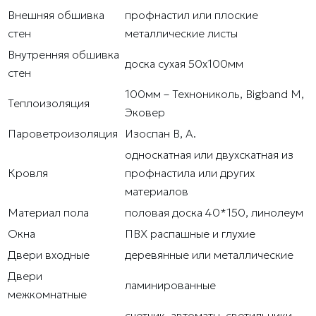
Внешняя обшивка
профнастил или плоские
стен
металлические листы
Внутренняя обшивка
доска сухая 50х100мм
стен
100мм – Технониколь, Bigband M,
Теплоизоляция
Эковер
Пароветроизоляция
Изоспан В, А.
односкатная или двухскатная из
Кровля
профнастила или других
материалов
Материал пола
половая доска 40*150, линолеум
Окна
ПВХ распашные и глухие
Двери входные
деревянные или металлические
Двери
ламинированные
межкомнатные
счетчик, автоматы, светильники,