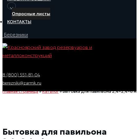
Опросные листы
КОНТАКТЫ
Березники
8 (800) 551-81-04
berezniki@zarmk.ru
Главная страница
»
Каталог
»
Бытовка для павильона 2,4×2,4×6 м
Бытовка для павильона